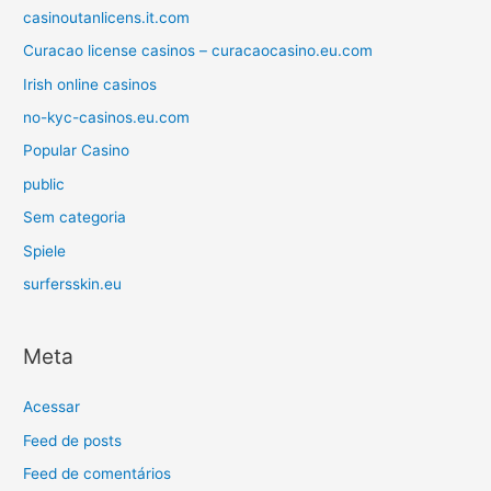
casinoutanlicens.it.com
Curacao license casinos – curacaocasino.eu.com
Irish online casinos
no-kyc-casinos.eu.com
Popular Casino
public
Sem categoria
Spiele
surfersskin.eu
Meta
Acessar
Feed de posts
Feed de comentários