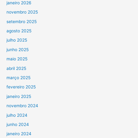
janeiro 2026
novembro 2025
setembro 2025
agosto 2025
julho 2025
junho 2025
maio 2025
abril 2025
março 2025
fevereiro 2025
janeiro 2025
novembro 2024
julho 2024
junho 2024
janeiro 2024