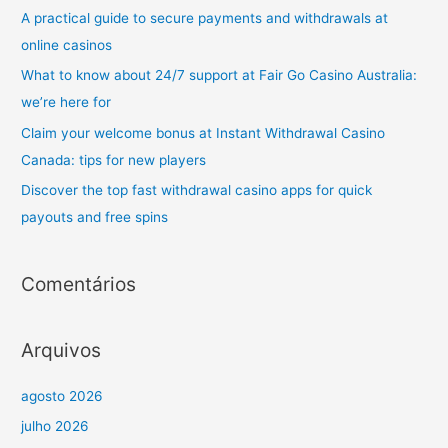
A practical guide to secure payments and withdrawals at
online casinos
What to know about 24/7 support at Fair Go Casino Australia:
we’re here for
Claim your welcome bonus at Instant Withdrawal Casino
Canada: tips for new players
Discover the top fast withdrawal casino apps for quick
payouts and free spins
Comentários
Arquivos
agosto 2026
julho 2026