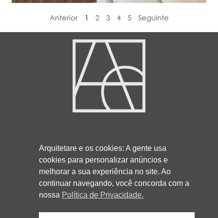
Anterior
1
2
3
4
5
Seguinte
3013-5521
99932-9857
41
41
Arquitetare e os cookies: A gente usa
cookies para personalizar anúncios e
melhorar a sua experiência no site. Ao
RUA ROCKFELLER, 736 - REBOUÇAS
continuar navegando, você concorda com a
CURITIBA/PR
80230-130
nossa
Política de Privacidade.