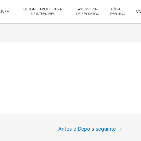
DESIGN E ARQUITETURA
ASSESSORIA
MÍDIA E
ETURA
CO
DE INTERIORES
DE PROJETOS
EVENTOS
Antes e Depois seguinte
→