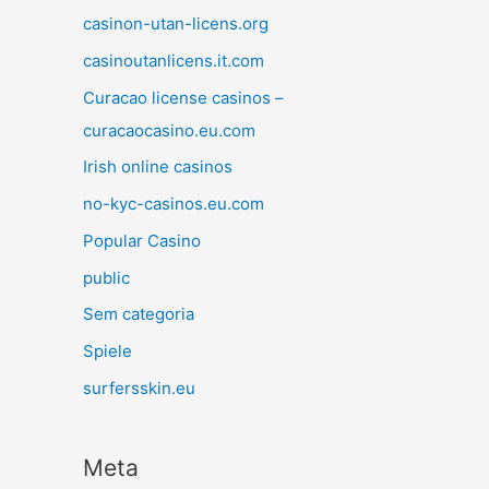
casinon-utan-licens.org
casinoutanlicens.it.com
Curacao license casinos –
curacaocasino.eu.com
Irish online casinos
no-kyc-casinos.eu.com
Popular Casino
public
Sem categoria
Spiele
surfersskin.eu
Meta