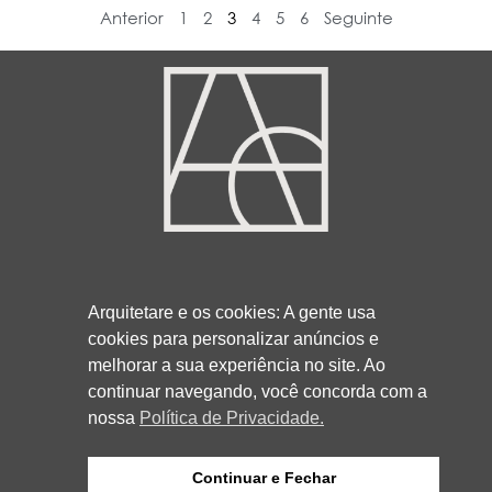
Anterior
1
2
3
4
5
6
Seguinte
3013-5521
99932-9857
41
41
Arquitetare e os cookies: A gente usa
cookies para personalizar anúncios e
melhorar a sua experiência no site. Ao
RUA ROCKFELLER, 736 - REBOUÇAS
continuar navegando, você concorda com a
CURITIBA/PR
80230-130
nossa
Política de Privacidade.
Continuar e Fechar