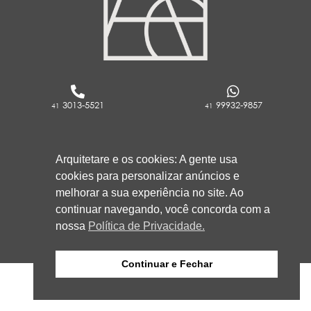
3013-5521
99932-9857
41
41
RUA ROCKFELLER, 736 - REBOUÇAS
Arquitetare e os cookies: A gente usa
CURITIBA/PR
cookies para personalizar anúncios e
80230-130
melhorar a sua experiência no site. Ao
continuar navegando, você concorda com a
nossa
Política de Privacidade.
Continuar e Fechar