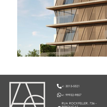
3013-5521
41
99932-9857
41
RUA ROCKFELLER, 736 -
REBOUÇAS