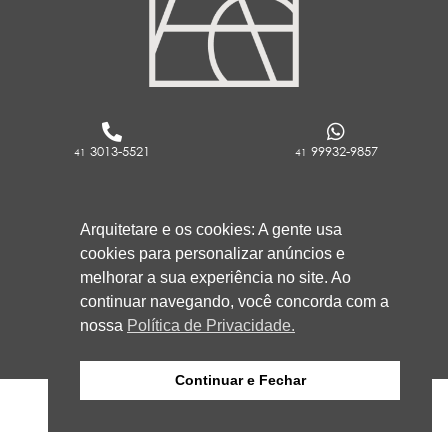
3013-5521
99932-9857
41
41
RUA ROCKFELLER, 736 - REBOUÇAS
Arquitetare e os cookies: A gente usa
CURITIBA/PR
cookies para personalizar anúncios e
80230-130
melhorar a sua experiência no site. Ao
continuar navegando, você concorda com a
nossa
Política de Privacidade.
Continuar e Fechar