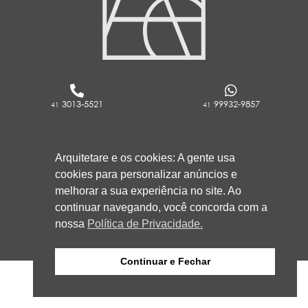
3013-5521
99932-9857
41
41
RUA ROCKFELLER, 736 - REBOUÇAS
Arquitetare e os cookies: A gente usa
CURITIBA/PR
cookies para personalizar anúncios e
80230-130
melhorar a sua experiência no site. Ao
continuar navegando, você concorda com a
nossa
Política de Privacidade.
Continuar e Fechar