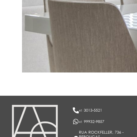
3013-5521
41
99932-9857
41
RUA ROCKFELLER, 736 -
REBOUÇAS