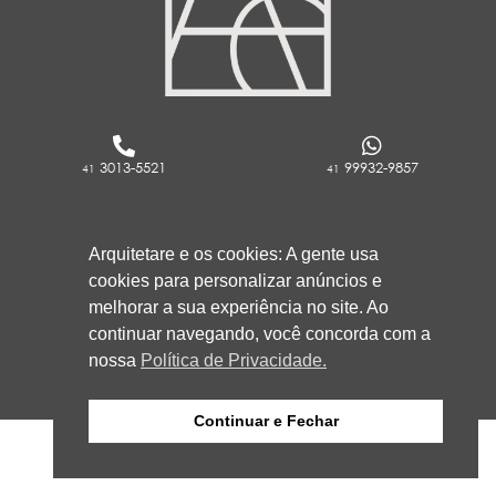
3013-5521
99932-9857
41
41
RUA ROCKFELLER, 736 - REBOUÇAS
Arquitetare e os cookies: A gente usa
CURITIBA/PR
cookies para personalizar anúncios e
80230-130
melhorar a sua experiência no site. Ao
continuar navegando, você concorda com a
nossa
Política de Privacidade.
Continuar e Fechar