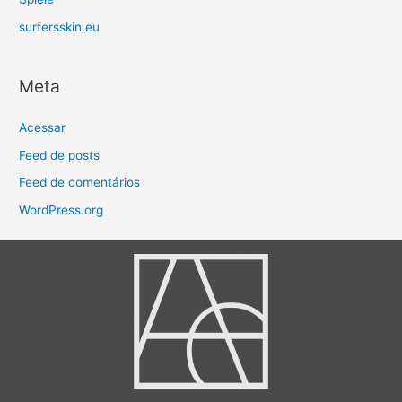
surfersskin.eu
Meta
Acessar
Feed de posts
Feed de comentários
WordPress.org