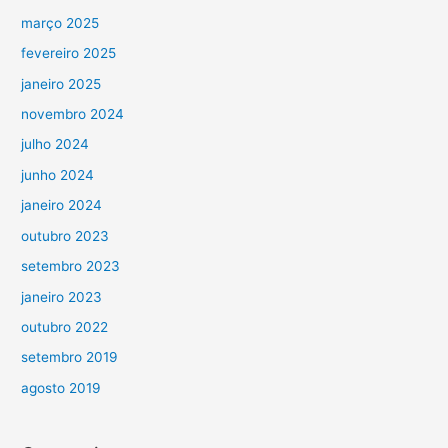
março 2025
fevereiro 2025
janeiro 2025
novembro 2024
julho 2024
junho 2024
janeiro 2024
outubro 2023
setembro 2023
janeiro 2023
outubro 2022
setembro 2019
agosto 2019