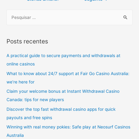
Posts recentes
A practical guide to secure payments and withdrawals at
online casinos
What to know about 24/7 support at Fair Go Casino Australia:
we’re here for
Claim your welcome bonus at Instant Withdrawal Casino
Canada: tips for new players
Discover the top fast withdrawal casino apps for quick
payouts and free spins
Winning with real money pokies: Safe play at Neosurf Casinos
Australia