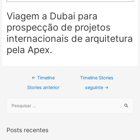
Viagem a Dubai para
prospecção de projetos
internacionais de arquitetura
pela Apex.
←
Timeline
Timeline Stories
Stories anterior
seguinte
→
Posts recentes