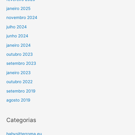
janeiro 2025
novembro 2024
julho 2024
junho 2024
janeiro 2024
outubro 2023
setembro 2023
janeiro 2023
outubro 2022
setembro 2019
agosto 2019
Categorias
babysitterroma.eu