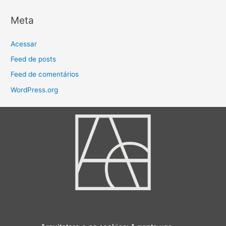
Meta
Acessar
Feed de posts
Feed de comentários
WordPress.org
3013-5521
99932-9857
41
41